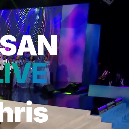
OSAN
LIVE
hris