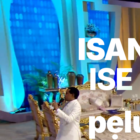
ISA
ISE
pẹl