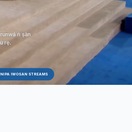
ọ̀runwá ń ṣàn
nu rẹ.
NIPA IWOSAN STREAMS