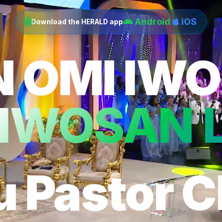
Android
iOS
Download the HERALD app
N OMI IW
 IWOSAN 
u Pastor C