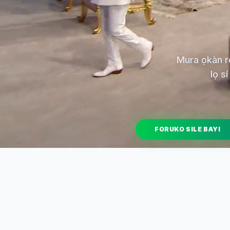
Mura ọkàn rẹ
lọ sí
FORUKO SILE BAYI