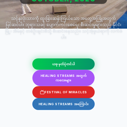
သင့်နှလုံးသားကို ထူးခြားဆန်းကြယ်သော အတွေ့အကြုံအတွက်
ပြင်ဆင်ပါ။ ဘုရားသခင့် ပျောက်ကင်းစေရေး စီးဆင်းမှုများသည် နိုင်ငံ၊
မြို့၊ အိမ်နှင့် တစ်ဦးချင်းစီသို့ စီးဆင်းနေသည်။ သင့်အံ့ဖွယ်ရာကို လက်ခံ
ပါ။
ယခု မှတ်ပုံတင်ပါ
HEALING STREAMS အတွက်
ကလေးများ
FESTIVAL OF MIRACLES
HEALING STREAMS အကြောင်း