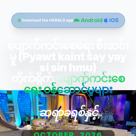
Android
iOS
Download the HERALD app
ပျောက်ကင်းစေရေး စီးဆင်း
မှု (Pyawt kaint say yay
si sin hmu)
တိုက်ရိုက် ပျောက်ကင်းစေ
ရေး ဝန်ဆောင်မှုများ
ဆရာခရစ်နှင့်
OCTOBER, 2026