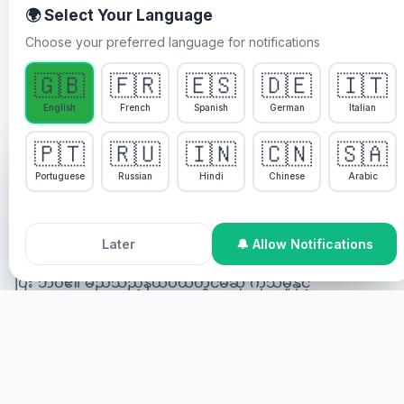
🌍 Select Your Language
Choose your preferred language for notifications
မည်သည့်အတွက်ကြောင့် ပါဝင်ရမည်နည်း
🇬🇧
🇫🇷
🇪🇸
🇩🇪
🇮🇹
Pastor Chris နှင့် Healing
English
French
Spanish
German
Italian
Streams တိုက်ရိုက် ကုသရေး
🇵🇹
🇷🇺
🇮🇳
🇨🇳
🇸🇦
ဝန်ဆောင်မှုများ
We use cookies to enhance your experience, analyze
site usage, and personalize content. By continuing to
Portuguese
Russian
Hindi
Chinese
Arabic
use this site, you agree to our
Cookie Policy
.
Pastor Chris နှင့် Healing Streams တိုက်ရိုက် ကုသရေး
ဝန်ဆောင်မှုများသည် ဘုရားသခင်၏ သန့်ရှင်းသော ဝိညာဉ်
Accept All Cookies
Decline
Later
🔔 Allow Notifications
တော်မှ ဒီဇိုင်းထုတ်ထားသော အထူး ကုသရေး အစီအစဉ်ဖြစ်
ပြီး ဘဝ၏ မည်သည့်နယ်ပယ်တွင်မဆို ကုသမှုနှင့်
ဘုရားသခင်၏ နတ်ဘုရားထိတွေ့မှု လိုအပ်သူ လူတိုင်းအတွက်
နတ်ဘုရား ကုသမှု၊ ကယ်တင်ခြင်း နှင့် ပြန်လည်ထူထောင်ရေး
ယူဆောင်လာပါသည်။
သင့်အနေဖြင့် ကုသမှု လိုအပ်ပြီး ဝန်ဆောင်မှု ခံယူလိုပါက