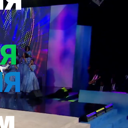
Я
ИЯ
м