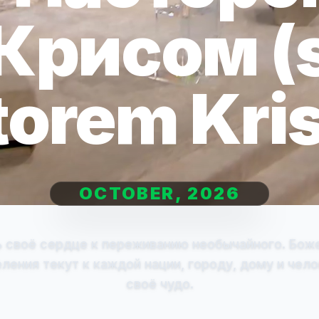
Крисом (
torem Kri
OCTOBER, 2026
ь своё сердце к переживанию необычайного. Бож
ления текут к каждой нации, городу, дому и чел
своё чудо.