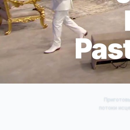
Pas
Приготов
потоки исце