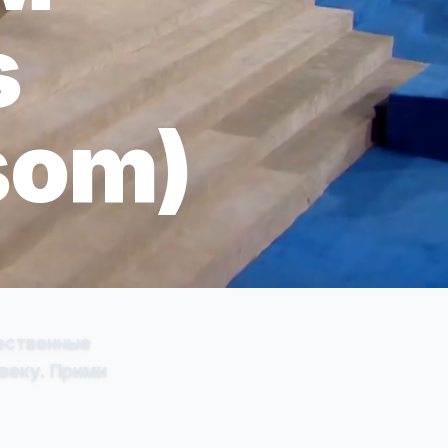
s
som)
ественные
овеку. Прими