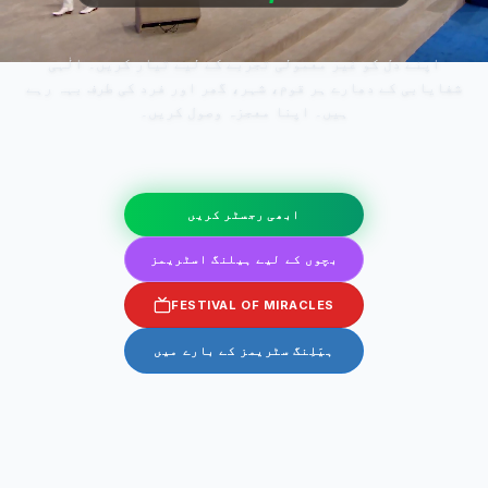
اپنے دل کو غیر معمولی تجربے کے لیے تیار کریں۔ الٰہی
شفایابی کے دھارے ہر قوم، شہر، گھر اور فرد کی طرف بہہ رہے
ہیں۔ اپنا معجزہ وصول کریں۔
ابھی رجسٹر کریں
بچوں کے لیے ہیلنگ اسٹریمز
FESTIVAL OF MIRACLES
ہیَلِنگ سٹریمز کے بارے میں