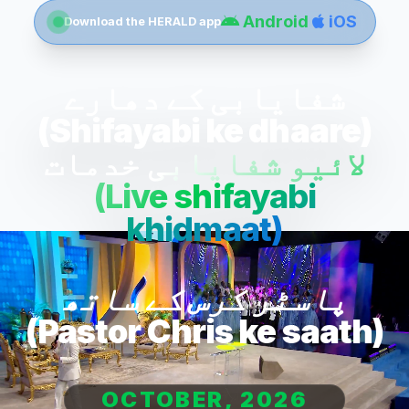
Android
iOS
Download the HERALD app
شفایابی کے دھارے
(Shifayabi ke dhaare)
لائیو شفایابی خدمات
(Live shifayabi
khidmaat)
پاسٹر کرس کے ساتھ
(Pastor Chris ke saath)
OCTOBER, 2026