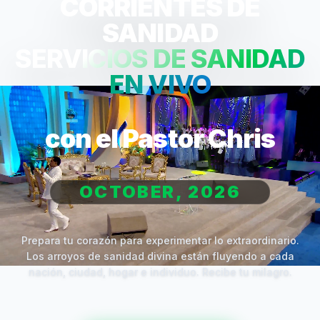
CORRIENTES DE
SANIDAD
SERVICIOS DE SANIDAD
EN VIVO
con el Pastor Chris
OCTOBER, 2026
Prepara tu corazón para experimentar lo extraordinario.
Los arroyos de sanidad divina están fluyendo a cada
nación, ciudad, hogar e individuo. Recibe tu milagro.