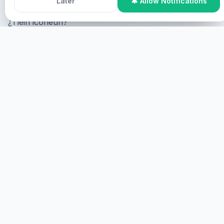
Later
🔔 Allow Notifications
¿Tlein iconeuh?
Online Participation
¿Tlein iconeuh online, tlein
iconeuh screen tlein iconeuh virtual?
TLEIN
TLEIN ICONEUH
Tlein iconeuh, tlein iconeuh.
TLEIN
HEALINGS STREAMS LIVE HEALING
SERVICES, 2026