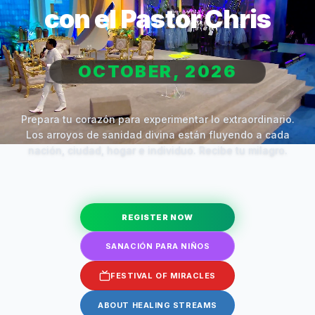
con el Pastor Chris
OCTOBER, 2026
Prepara tu corazón para experimentar lo extraordinario.
Los arroyos de sanidad divina están fluyendo a cada
nación, ciudad, hogar e individuo. Recibe tu milagro.
REGISTER NOW
SANACIÓN PARA NIÑOS
FESTIVAL OF MIRACLES
ABOUT HEALING STREAMS