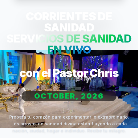
CORRIENTES DE
SANIDAD
SERVICIOS DE SANIDAD
EN VIVO
con el Pastor Chris
OCTOBER, 2026
Prepara tu corazón para experimentar lo extraordinario.
Los arroyos de sanidad divina están fluyendo a cada
nación, ciudad, hogar e individuo. Recibe tu milagro.