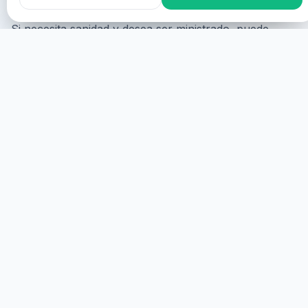
Si necesita sanidad y desea ser ministrado, puede
participar de las siguientes maneras:
Participación en linia
Puet participar en linia, an se vos
amostrará en a pantalla con o suyo consentimiento y
se vos ministrará virtualment.
EMPEZAR
PARTICIPACIÓN PRESENCIAL
Puet participar presencialment, an se requiere que
asista fisicament.
MÁS DETALLES
HEALINGS STREAMS LIVE HEALING