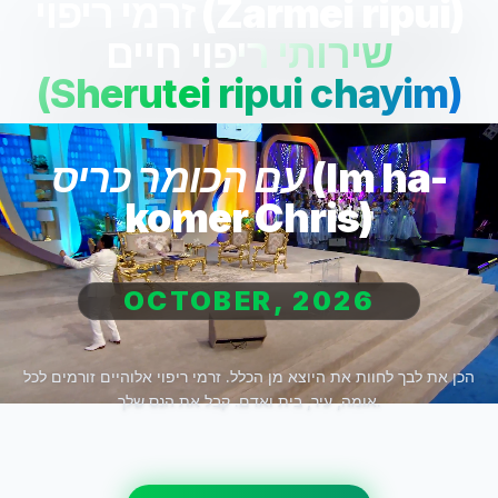
זרמי ריפוי (Zarmei ripui)
שירותי ריפוי חיים
(Sherutei ripui chayim)
עם הכומר כריס (Im ha-
komer Chris)
OCTOBER, 2026
הכן את לבך לחוות את היוצא מן הכלל. זרמי ריפוי אלוהיים זורמים לכל
אומה, עיר, בית ואדם. קבל את הנס שלך.