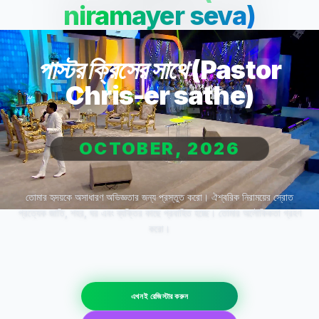
niramayer seva)
পাস্টর ক্রিসের সাথে (Pastor
Chris-er sathe)
OCTOBER, 2026
তোমার হৃদয়কে অসাধারণ অভিজ্ঞতার জন্য প্রস্তুত করো। ঐশ্বরিক নিরাময়ের স্রোত
প্রত্যেক জাতি, শহর, ঘর এবং ব্যক্তির কাছে প্রবাহিত হচ্ছে। তোমার অলৌকিকতা গ্রহণ
করো।
এখনই রেজিস্টার করুন