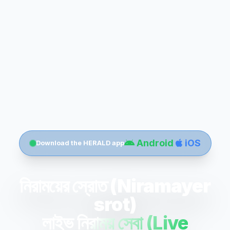
Android
iOS
Download the HERALD app
নিরাময়ের স্রোত (Niramayer
srot)
লাইভ নিরাময় সেবা (Live