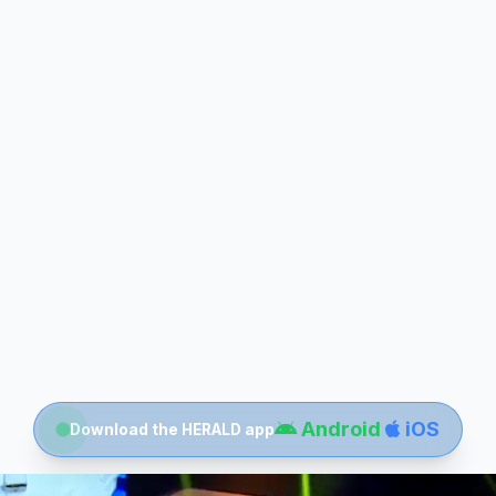
Android
iOS
Download the HERALD app