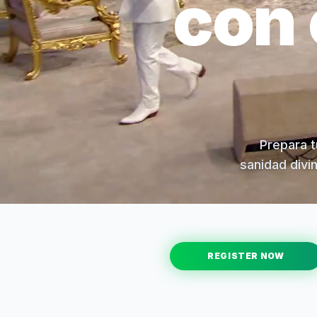
con 
Prepara t
sanidad divi
REGISTER NOW