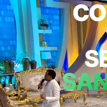
CO
S
SAN