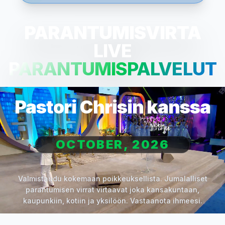
PARANTUMISVIRTA
LIVE
PARANTUMISPALVELUT
Pastori Chrisin kanssa
OCTOBER, 2026
Valmistaudu kokemaan poikkeuksellista. Jumalalliset
parantumisen virrat virtaavat joka kansakuntaan,
kaupunkiin, kotiin ja yksilöön. Vastaanota ihmeesi.