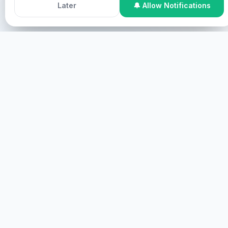
Accept All Cookies
Decline
Chrisin kanssa on Pyhän Hengen suunnittelema
Later
🔔 Allow Notifications
erityinen parantumispalveluohjelma.
Jos tarvitset parantumista ja haluat tulla palvelluksi,
voit osallistua seuraavilla tavoilla:
Osallistuminen verkossa
Voit osallistua verkossa, jossa
sinut näytetään ruudulla suostumuksellasi ja sinua
palvellaan virtuaalisesti.
ALOITA
PAIKAN PÄÄLLÄ OSALLISTUMINEN
Voit osallistua paikan päällä, missä sinun tulee olla
fyysisesti läsnä.
LISÄTIETOJA