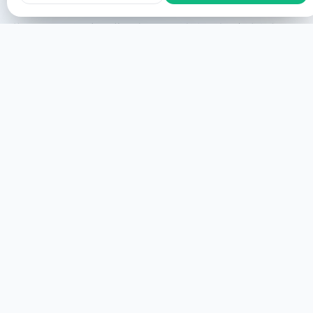
若你需要醫治並想得著服事，你可以透過以下方式參與：
線上參與
你可以線上參與，在你同意之下，你會仔螢幕頂
高顯示並接受遠程服事。
開始
現場參與
你可以現場參與，需要你親自到場。
更多詳細
HEALINGS STREAMS LIVE HEALING
SERVICES, 2026