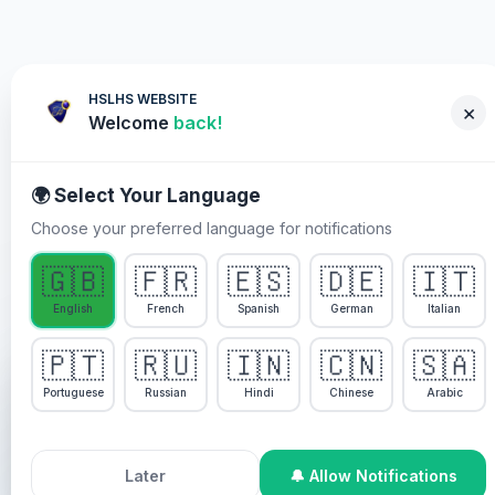
HSLHS WEBSITE
×
Welcome
back!
🌍 Select Your Language
Choose your preferred language for notifications
你必須參與嘅原因
🇬🇧
🇫🇷
🇪🇸
🇩🇪
🇮🇹
English
French
Spanish
German
Italian
Pastor Chris kap Healing
Streams現場醫治聚會
🇵🇹
🇷🇺
🇮🇳
🇨🇳
🇸🇦
We use cookies to enhance your experience, analyze
site usage, and personalize content. By continuing to
Portuguese
Russian
Hindi
Chinese
Arabic
use this site, you agree to our
Cookie Policy
.
Pastor Chris kap Healing Streams 現場醫治聚會係聖靈
特別設計嘅醫治節目，為生命任何領域需要醫治同上帝神聖
Accept All Cookies
Decline
Later
🔔 Allow Notifications
觸摸嘅每一個人帶來神聖醫治、救恩同恢復。