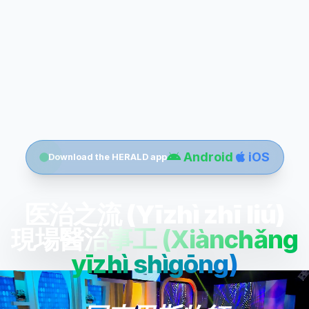
Android
iOS
Download the HERALD app
医治之流 (Yīzhì zhī liú)
現場醫治事工 (Xiànchǎng
yīzhì shìgōng)