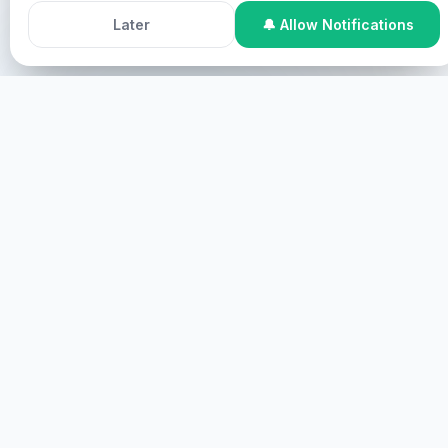
Accept All Cookies
Decline
Chris nyan program penyembuhan khusus nyang
Later
🔔 Allow Notifications
dirancang lé Roh Kudus.
Meunyoe awak gata butuh penyembuhan dan gata
ingin dilayani, gata boleh ikut cara-cara di bawah ini:
Partisipasi Online
Gata boleh ikut online, di mana gata
akan ditunjukkan di layar dengan izin gata dan dilayani
secara virtual.
MULAI
PARTISIPASI LANGSUNG
Gata boleh ikut langsung, di mana gata harus hadir
secara fisik.
LANGKUNG LEUBEH