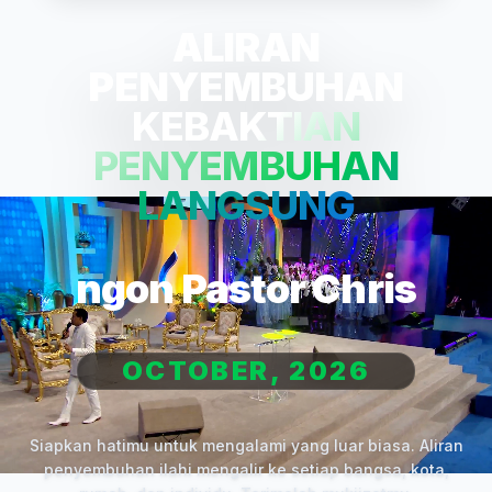
ALIRAN
PENYEMBUHAN
KEBAKTIAN
PENYEMBUHAN
LANGSUNG
ngon Pastor Chris
OCTOBER, 2026
Siapkan hatimu untuk mengalami yang luar biasa. Aliran
penyembuhan ilahi mengalir ke setiap bangsa, kota,