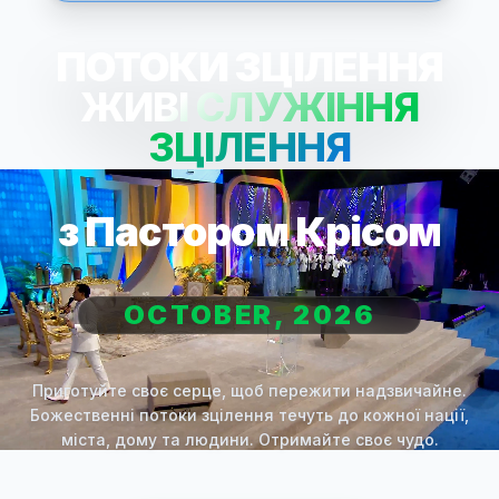
ПОТОКИ ЗЦІЛЕННЯ
ЖИВІ СЛУЖІННЯ
ЗЦІЛЕННЯ
з Пастором Крісом
OCTOBER, 2026
Приготуйте своє серце, щоб пережити надзвичайне.
Божественні потоки зцілення течуть до кожної нації,
міста, дому та людини. Отримайте своє чудо.