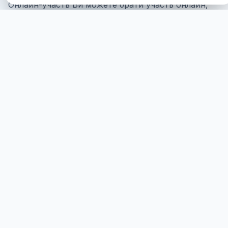
Онлайн-участь
Ви можете брати участь онлайн,
де вас буде показано на екрані за вашою згодою
та надано служіння віртуально.
ПОЧАТИ
ОЧНА УЧАСТЬ
Ви можете брати участь очно, де потрібна ваша
фізична присутність.
БІЛЬШЕ ДЕТАЛЕЙ
HEALINGS STREAMS LIVE HEALING
SERVICES, 2026