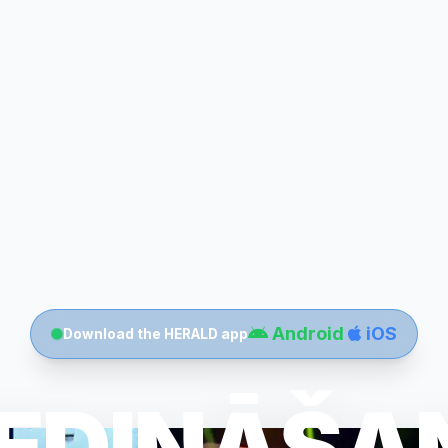
Android
iOS
Download the HERALD app
IEDINĀŠA