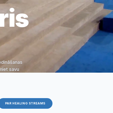
ris
iedināšanas
miet savu
PAR HEALING STREAMS