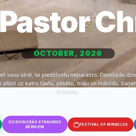
 Pastor Ch
OCTOBER, 2026
et savu sirdi, lai piedzīvotu neparasto. Dievišķās dz
 plūst uz katru tautu, pilsētu, māju un indivīdu. Saņe
brīnumu.
DZIEDINOŠĀS STRAUMES
FESTIVAL OF MIRACLES
BĒRNIEM