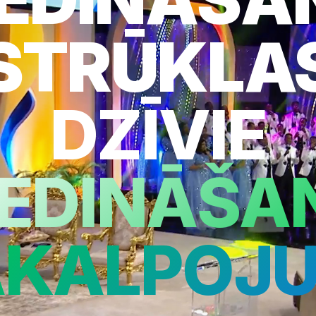
STRŪKLA
DZĪVIE
IEDINĀŠA
AKALPOJU