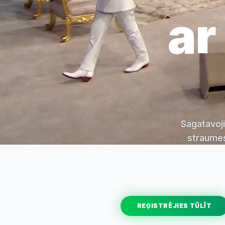
ar
Sagatavoji
straumes
REĢISTRĒJIES TŪLĪT