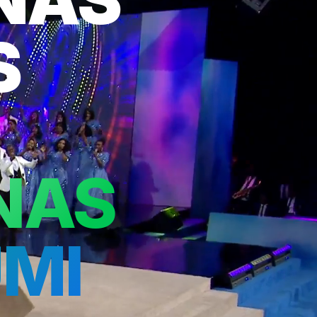
S
NAS
MI