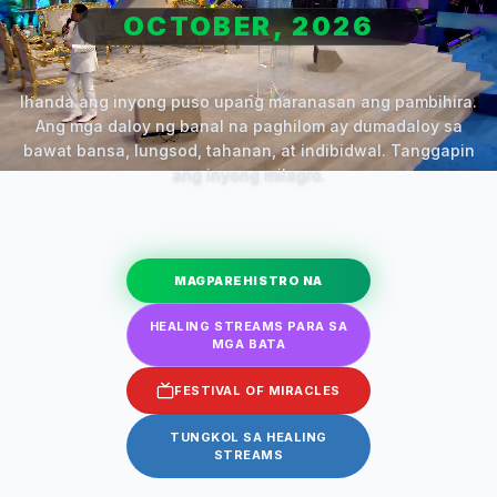
OCTOBER, 2026
Ihanda ang inyong puso upang maranasan ang pambihira.
Ang mga daloy ng banal na paghilom ay dumadaloy sa
bawat bansa, lungsod, tahanan, at indibidwal. Tanggapin
ang inyong milagro.
MAGPAREHISTRO NA
HEALING STREAMS PARA SA
MGA BATA
FESTIVAL OF MIRACLES
TUNGKOL SA HEALING
STREAMS