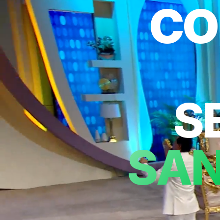
CO
S
SAN