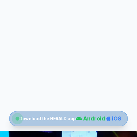
Android
iOS
Download the HERALD app