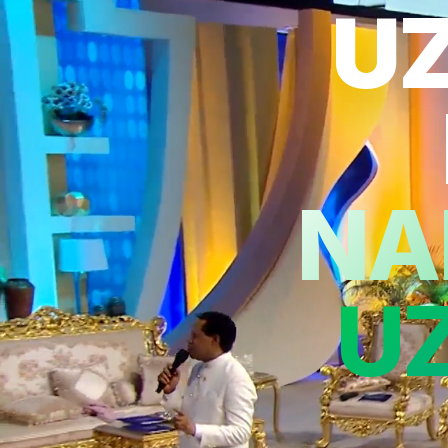
U
NA
U