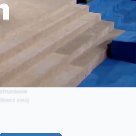
m
strumienie
dbierz swój