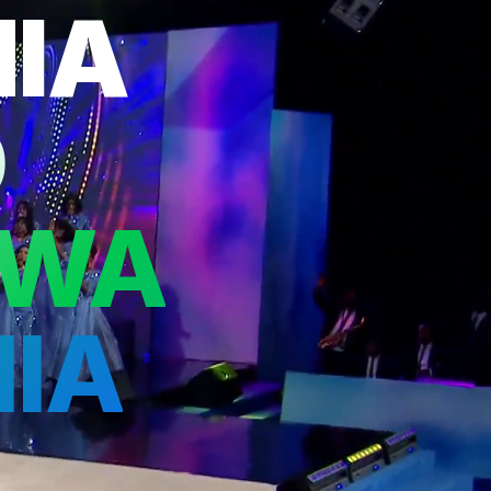
IA
O
TWA
IA