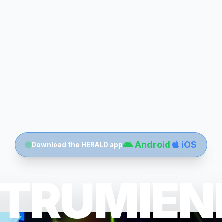
Android
iOS
Download the HERALD app
TRUMIEN