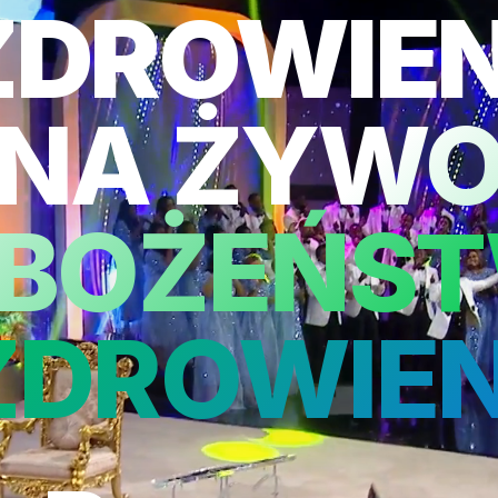
ZDROWIEN
NA ŻYW
BOŻEŃS
ZDROWIEN